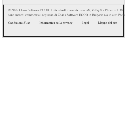
© 2026 Chaos Software EOOD. Tutti i diritti riservati. Chaos®, V-Ray® e Phoenix FD®
sono marchi commerciali registrati di Chaos Software EOOD in Bulgaria e/o in altri Paesi.
Condizioni d'uso
Informativa sulla privacy
Legal
Mappa del sito