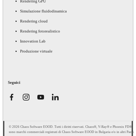
Rendering GPU
Simulazione fluidodinamica
Rendering cloud
Rendering fotorealistico
Innovation Lab
Produzione virtuale
Seguici
© 2026 Chaos Software EOOD. Tutti i diritti riservati. Chaos®, V-Ray® e Phoenix FD®
sono marchi commerciali registrati di Chaos Software EOOD in Bulgaria e/o in altri Paesi.