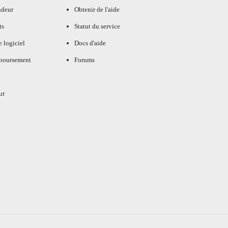
ndeur
Obtenir de l'aide
ts
Statut du service
e logiciel
Docs d'aide
mboursement
Forums
ur