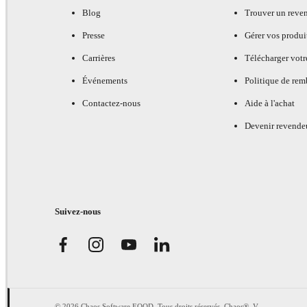
Blog
Trouver un reve
Presse
Gérer vos produi
Carrières
Télécharger votr
Événements
Politique de re
Contactez-nous
Aide à l'achat
Devenir revende
Suivez-nous
© 2026 Chaos Software EOOD. Tous droits réservés. Chaos®, V-