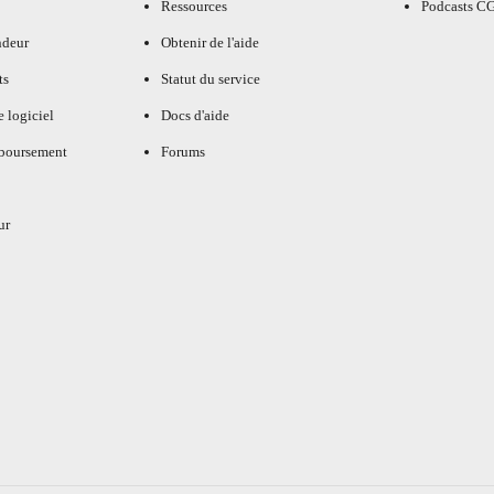
Ressources
Podcasts C
ndeur
Obtenir de l'aide
ts
Statut du service
e logiciel
Docs d'aide
mboursement
Forums
ur