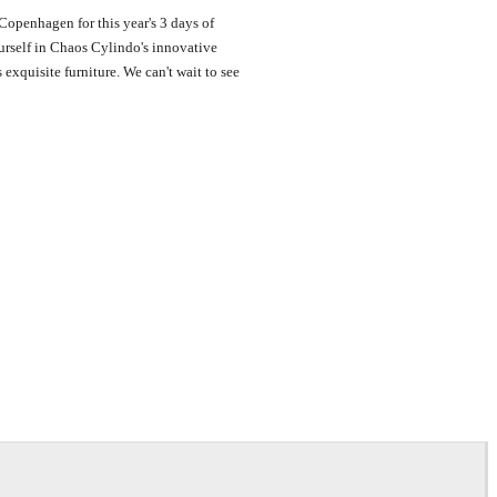
Copenhagen for this year's 3 days of
self in Chaos Cylindo's innovative
exquisite furniture. We can't wait to see