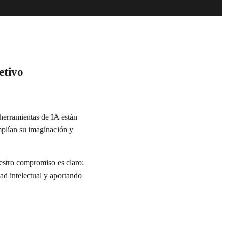
etivo
herramientas de IA están
amplían su imaginación y
uestro compromiso es claro:
d intelectual y aportando