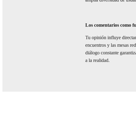
amplia diversidad de usua
Los comentarios como f
Tu opinión influye direct
encuentros y las mesas red
diálogo constante garanti
a la realidad.