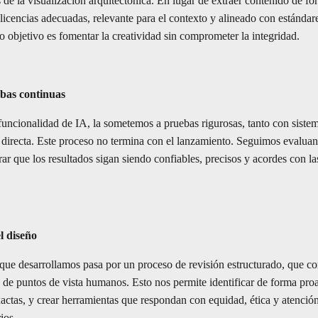
s de la visualización arquitectónica. En lugar de extraer contenido de f
icencias adecuadas, relevante para el contexto y alineado con estándare
o objetivo es fomentar la creatividad sin comprometer la integridad.
ebas continuas
 funcionalidad de IA, la sometemos a pruebas rigurosas, tanto con sist
directa. Este proceso no termina con el lanzamiento. Seguimos evalua
rar que los resultados sigan siendo confiables, precisos y acordes con la
l diseño
que desarrollamos pasa por un proceso de revisión estructurado, que c
 de puntos de vista humanos. Esto nos permite identificar de forma pro
actas, y crear herramientas que respondan con equidad, ética y atenció