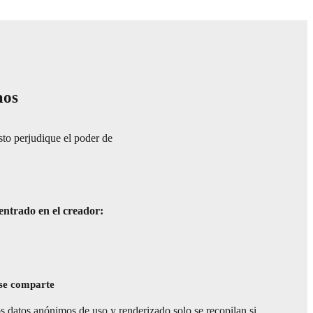
aos
sto perjudique el poder de
entrado en el creador:
 se comparte
s datos anónimos de uso y renderizado solo se recopilan si