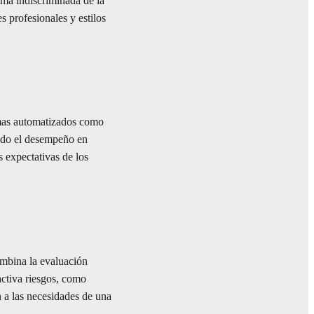
orma indiscriminada de la
s profesionales y estilos
emas automatizados como
ndo el desempeño en
s expectativas de los
ombina la evaluación
activa riesgos, como
n a las necesidades de una