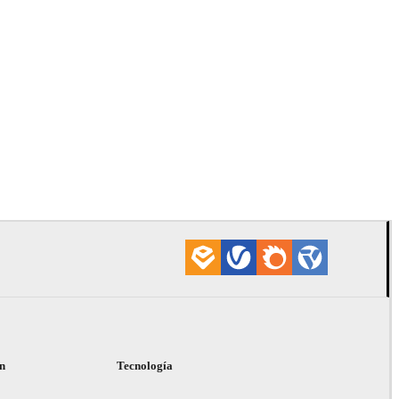
Tien Vu
Arquitectura
ón
Tecnología