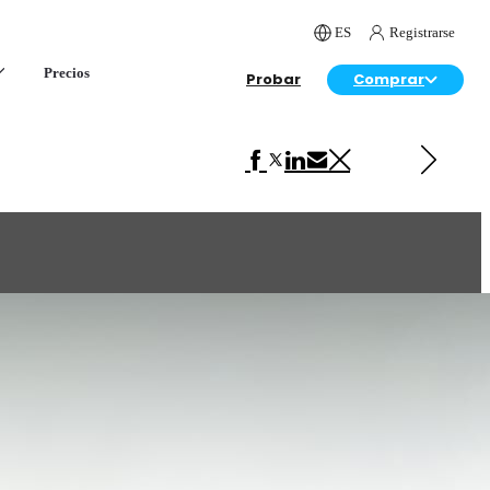
ES
Registrarse
Precios
Probar
Comprar
Siguiente en Arquitectura
Rainfall House