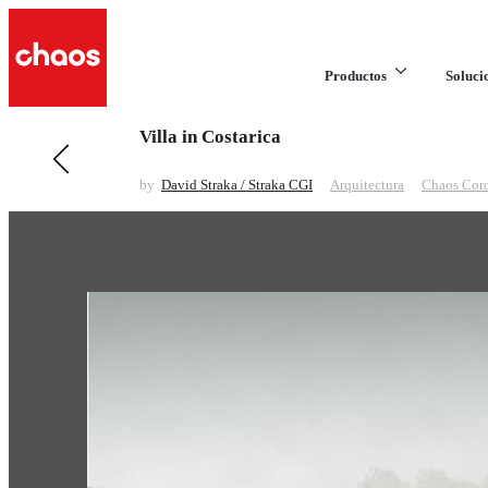
Productos
Soluci
Villa in Costarica
Anteriores en Arquitectura
Villa Riverside
by
David Straka / Straka CGI
Arquitectura
Chaos Cor