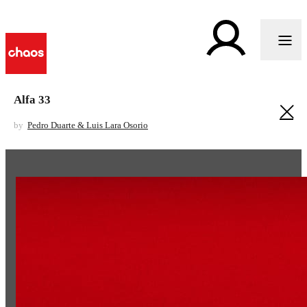
Alfa 33
by
Pedro Duarte & Luis Lara Osorio