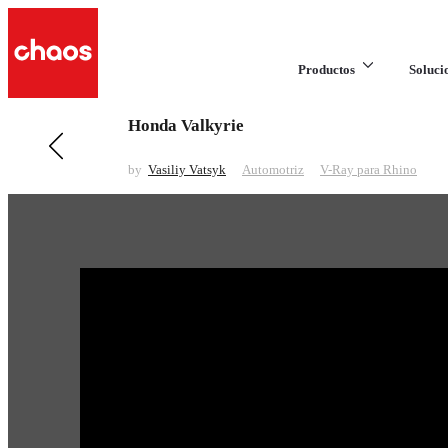
Productos
Soluci
Honda Valkyrie
Anteriores en Automotriz
Alfa 33
by
Vasiliy Vatsyk
Automotriz
V-Ray para Rhino