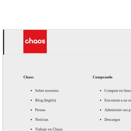
Andreas Fougner Ezelius
Automotriz
Chaos
Comprando
Sobre nosotros
Comprar en líne
Blog (Inglés)
Encontrar a un re
Prensa
Administre sus 
Noticias
Descargas
Trabaje en Chaos