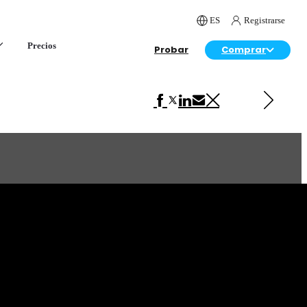
ES
Registrarse
Precios
Probar
Comprar
Siguiente en Automotriz
Lamborghini