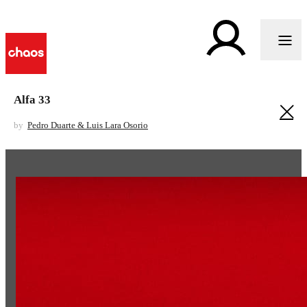
Alfa 33
by
Pedro Duarte & Luis Lara Osorio