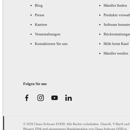
Blog
Händler finden
Presse
Produkte verwal
Karriere
Software herunte
Veranstaltungen
Rückerstattungsr
Kontaktieren Sie uns
Hilfe beim Kauf
Händler werden
Folgen Sie uns
© 2026 Chaos Software EOOD. Alle Rechte vorbehalten. Chaos®, V-Ray® und
Phoenix FD® sind eingetragene Handelsmarken von Chaos Software OOD in