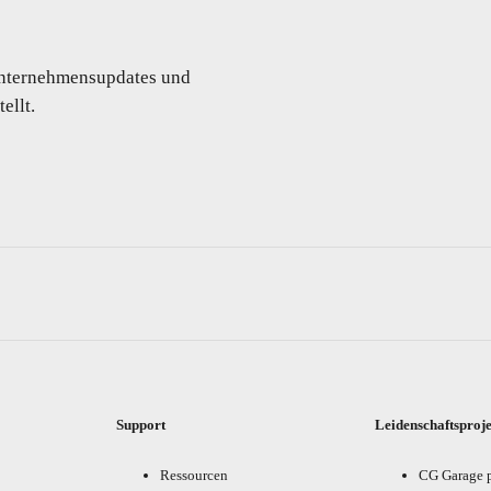
 Unternehmensupdates und
ellt.
Support
Leidenschaftsproj
Ressourcen
CG Garage 