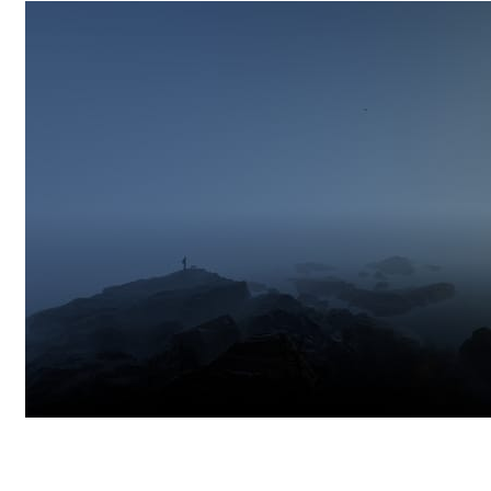
Hossein Yadollahpour