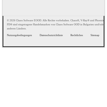
© 2026 Chaos Software EOOD. Alle Rechte vorbehalten. Chaos®, V-Ray® und Phoenix
FD® sind eingetragene Handelsmarken von Chaos Software OOD in Bulgarien und/oder
anderen Ländern.
Nutzungsbedingungen
Datenschutzrichtlinie
Rechtliches
Sitemap