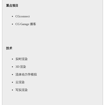
重点项目
CGconnect
CG Garage 播客
技术
实时渲染
3D 渲染
流体动力学模拟
云渲染
写实渲染