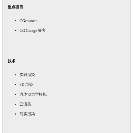
重点项目
CGconnect
CG Garage 播客
技术
实时渲染
3D 渲染
流体动力学模拟
云渲染
写实渲染