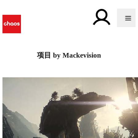
项目 by Mackevision