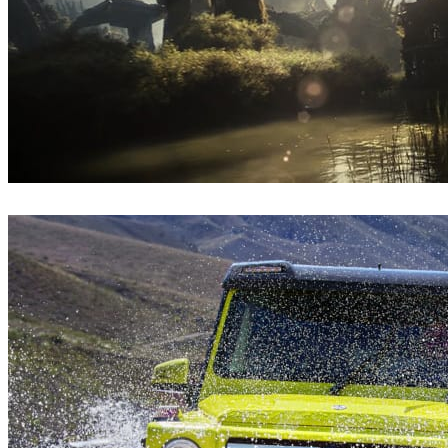
Mackevision
电视