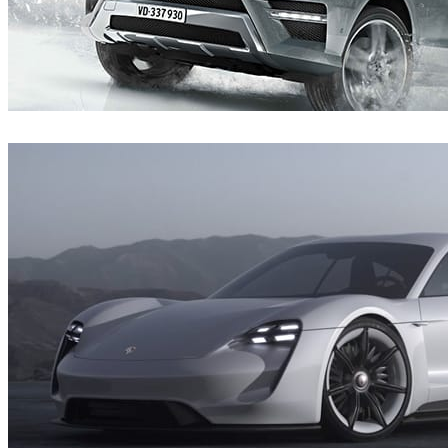
Mackevision
汽车