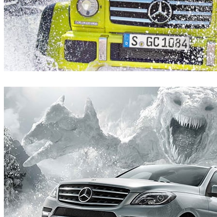
Mackevision
汽车