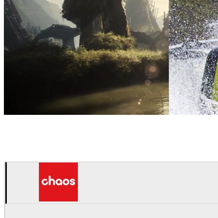
Mackevision
テレビ
Mackevision