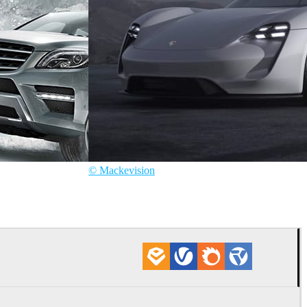
© Mackevision
Mackevision
自動車