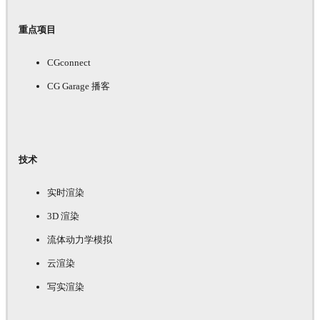
重点项目
CGconnect
CG Garage 播客
技术
实时渲染
3D 渲染
流体动力学模拟
云渲染
写实渲染