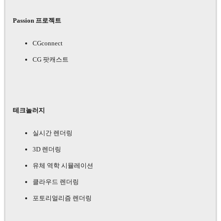
Passion 프로젝트
CGconnect
CG 팟캐스트
테크놀러지
실시간 렌더링
3D 렌더링
유체 역학 시뮬레이션
클라우드 렌더링
포토리얼리즘 렌더링