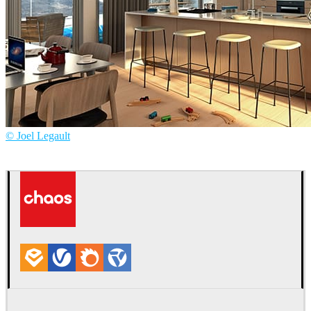
© Joel Legault
Joël Legault
건축설계