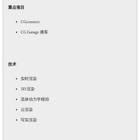
重点项目
CGconnect
CG Garage 播客
技术
实时渲染
3D 渲染
流体动力学模拟
云渲染
写实渲染