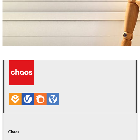
Amello Illustration
艺术
Chaos