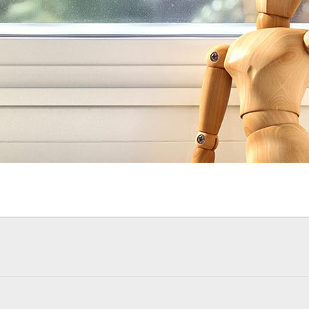
tion
아트