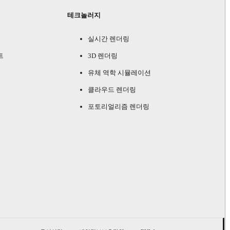
테크놀러지
실시간 렌더링
트
3D 렌더링
유체 역학 시뮬레이션
클라우드 렌더링
포토리얼리즘 렌더링