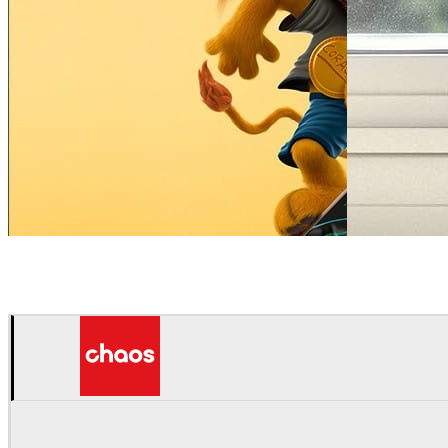
Amello Illustration
광고
Amello Illustra