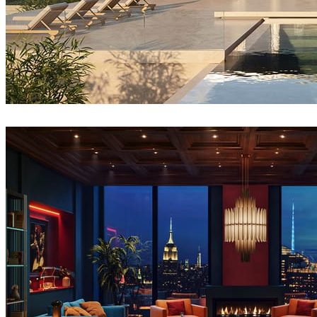
Reza Eftekhari
建筑