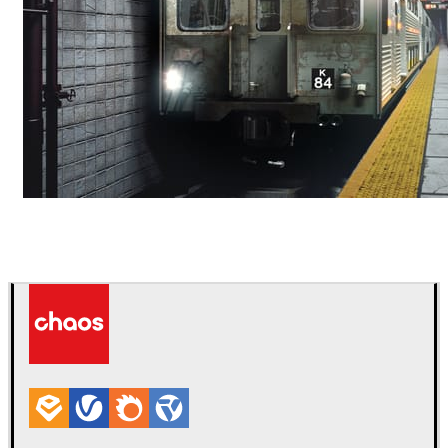
Deepak Jain
艺术