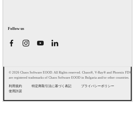
Follow us
© 2026 Chaos Software EOOD. All Rights reserved. Chaos®, V-Ray® and Phoenix FD®
are registered trademarks of Chaos Software EOOD in Bulgaria and/or other countries.
利用規約
特定商取引法に基づく表記
プライバシーポリシー
使用許諾