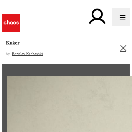
Kuker
by
Borislav Kechashki