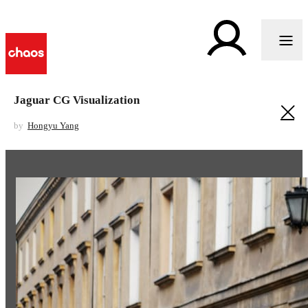
Jaguar CG Visualization
by
Hongyu Yang