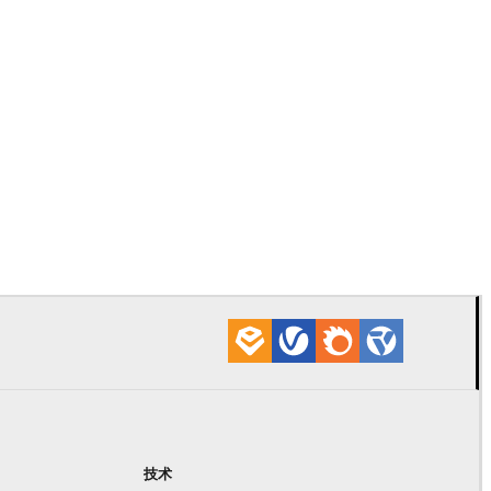
Chaos Gro
VRscans 材
技术