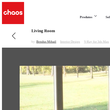
Produtos
Sol
Living Room
Anterior em Interior Design
Reflection
by
Bendus Mihail
Interior Design
V-Ray for 3ds Max