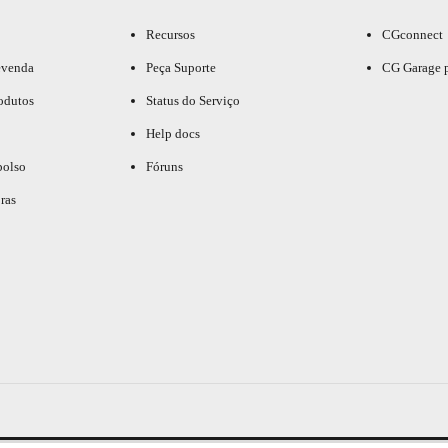
Recursos
CGconnect
evenda
Peça Suporte
CG Garage 
odutos
Status do Serviço
Help docs
bolso
Fóruns
ras