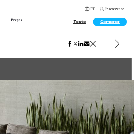
PT
Inscrever-se
Preços
Teste
Comprar
Próximo em Interior Design
Norsouth