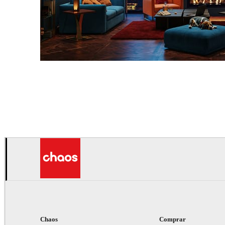
Seifeddine El Ayeb
Interior Design
Chaos
Comprar