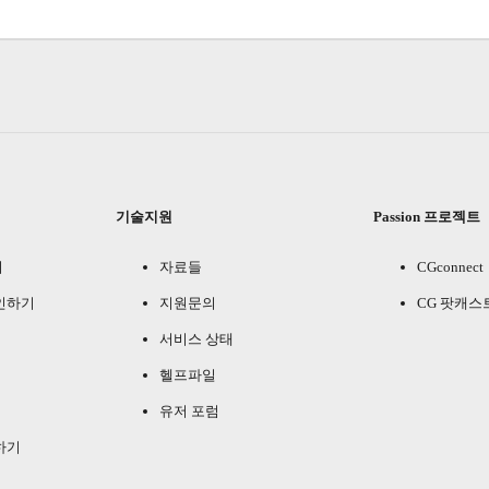
기술지원
Passion 프로젝트
기
자료들
CGconnect
인하기
지원문의
CG 팟캐스
서비스 상태
헬프파일
유저 포럼
하기