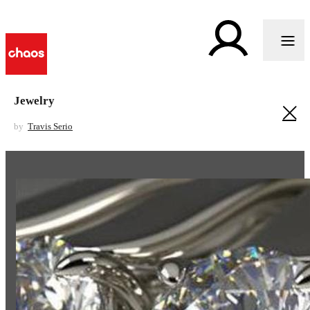
Jewelry
by
Travis Serio