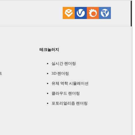
테크놀러지
실시간 렌더링
트
3D 렌더링
유체 역학 시뮬레이션
클라우드 렌더링
포토리얼리즘 렌더링