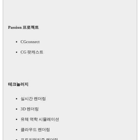
Passion 프로젝트
CGconnect
CG 팟캐스트
테크놀러지
실시간 렌더링
3D 렌더링
유체 역학 시뮬레이션
클라우드 렌더링
포토리얼리즘 렌더링