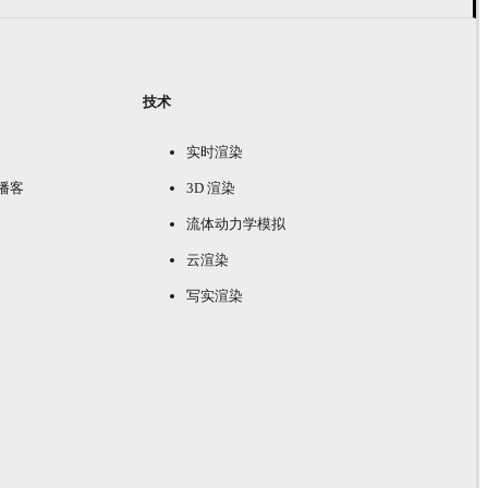
技术
实时渲染
e 播客
3D 渲染
流体动力学模拟
云渲染
写实渲染