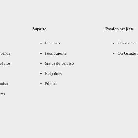
Suporte
Passion projects
Recursos
CGconnect
evenda
Peça Suporte
CG Garage 
odutos
Status do Serviço
Help docs
bolso
Fóruns
ras