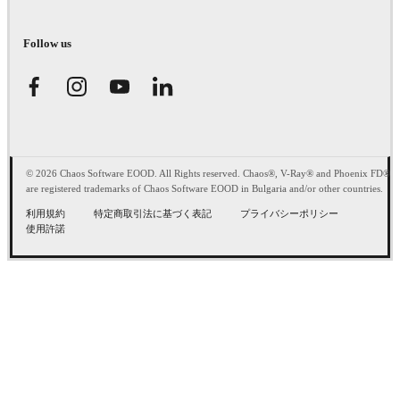
Follow us
© 2026 Chaos Software EOOD. All Rights reserved. Chaos®, V-Ray® and Phoenix FD®
are registered trademarks of Chaos Software EOOD in Bulgaria and/or other countries.
利用規約
特定商取引法に基づく表記
プライバシーポリシー
使用許諾