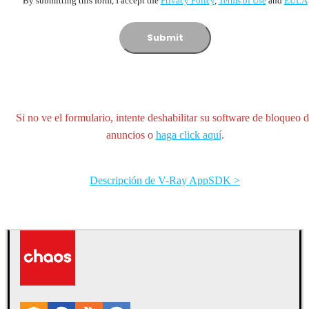
By submitting this form, I accept the
Privacy Policy
,
Terms of Usе
and
EULA
Submit
Si no ve el formulario, intente deshabilitar su software de bloqueo 
anuncios o
haga click aquí
.
Descripción de V-Ray AppSDK >