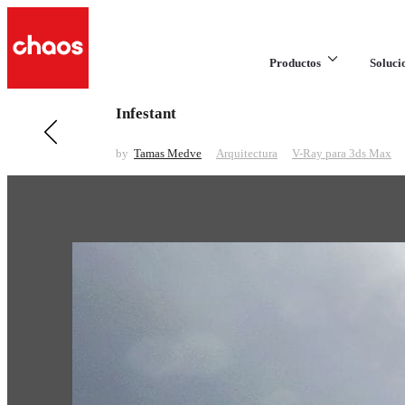
Productos
Soluci
Infestant
Anteriores en Arquitectura
LM guest house
by
Tamas Medve
Arquitectura
V-Ray para 3ds Max