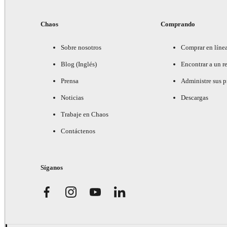
Chaos
Comprando
Sobre nosotros
Comprar en líne
Blog (Inglés)
Encontrar a un re
Prensa
Administre sus 
Noticias
Descargas
Trabaje en Chaos
Contáctenos
Síganos