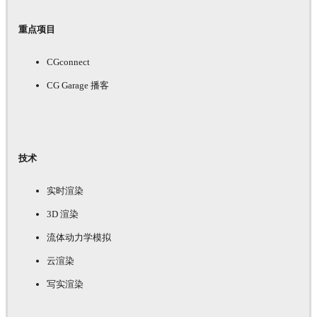
重点项目
CGconnect
CG Garage 播客
技术
实时渲染
3D 渲染
流体动力学模拟
云渲染
写实渲染