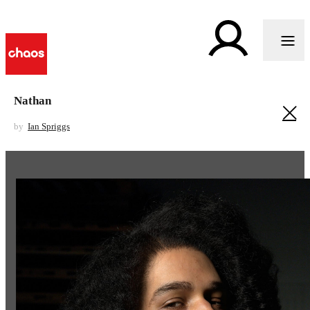
Nathan
by
Ian Spriggs