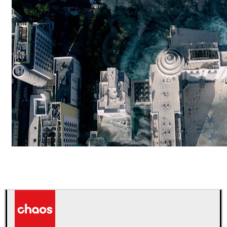
ScanlineVFX
Película