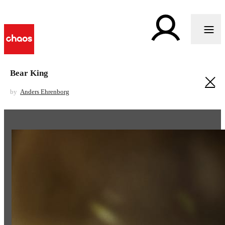
Bear King
by
Anders Ehrenborg