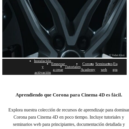
© Vedat Afuzi
Instalación
Empezar
Corona
Seminarios
Escenas
y
Tutoriales
D
a crear
Academy
web
gratuitas
activación
Comenzando con Corona
para Cinema 4D.
Aprendiendo que Corona para Cinema 4D es fácil.
Todos los recursos que necesitas para empezar a usar
Explora nuestra colección de recursos de aprendizaje para domina
Corona para Cinema 4D y producir renderizados
hermosos.
Corona para Cinema 4D en poco tiempo. Incluye tutoriales y
seminarios web para principiantes, documentación detallada y