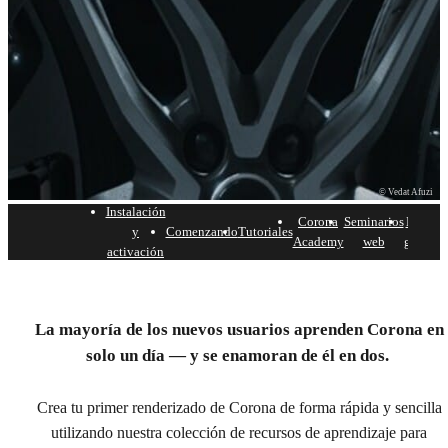
© Vedat Afuzi
Instalación
Corona
Seminarios
Escena
y
Comenzando
Tutoriales
Academy
web
gratuita
activación
Comenzando con Corona
para 3ds Max.
La mayoría de los nuevos usuarios aprenden Corona en
solo un día — y se enamoran de él en dos.
Todo lo que necesitas para comenzar tu viaje con
Corona para 3ds Max y crear renderizados
impresionantes.
Crea tu primer renderizado de Corona de forma rápida y sencilla
utilizando nuestra colección de recursos de aprendizaje para