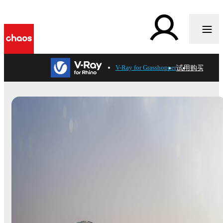
试用
购买
V-Ray for Grasshopper