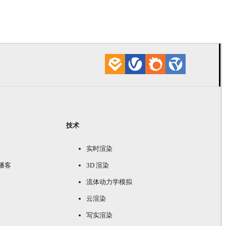
Tien Vu
建筑
技术
实时渲染
e 播客
3D 渲染
流体动力学模拟
云渲染
写实渲染