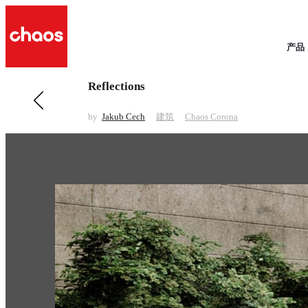
产品
Reflections
前一 建筑
Architectural Concept Art
by
Jakub Cech
建筑
Chaos Corona