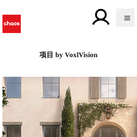
项目 by VoxlVision