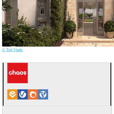
© Ted Vitale
VoxlVision
建筑