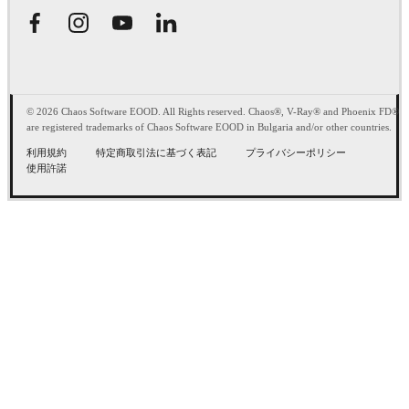
© 2026 Chaos Software EOOD. All Rights reserved. Chaos®, V-Ray® and Phoenix FD®
are registered trademarks of Chaos Software EOOD in Bulgaria and/or other countries.
利用規約
特定商取引法に基づく表記
プライバシーポリシー
使用許諾