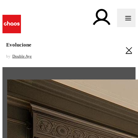
Evolucione
by
Double Aye