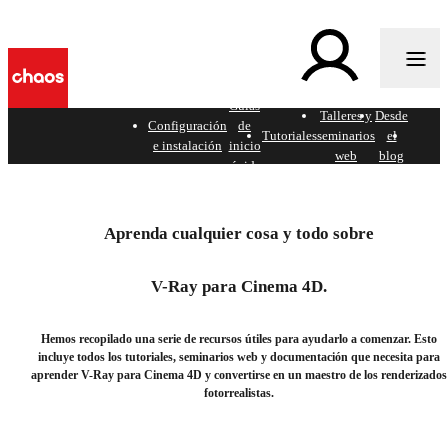
Guías
Talleres y
Desde
z
Configuración
de
Tutoriales
seminarios
el
Docume
e instalación
inicio
web
blog
rápido
Comience con V-Ray para
Cinema 4D.
Aprenda cualquier cosa y todo sobre
Consulte nuestra colección de recursos de aprendizaje
V-Ray para Cinema 4D.
de Chaos.
Hemos recopilado una serie de recursos útiles para ayudarlo a comenzar. Esto
incluye todos los tutoriales, seminarios web y documentación que necesita para
aprender V-Ray para Cinema 4D y convertirse en un maestro de los renderizados
fotorrealistas.