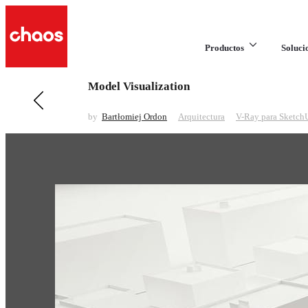
Productos
Soluci
Model Visualization
Anteriores en Arquitectura
Smart City
by
Bartłomiej Ordon
Arquitectura
V-Ray para Sketch