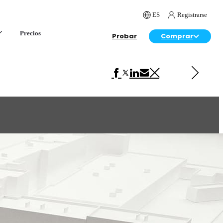
ES
Registrarse
Precios
Probar
Comprar
Siguiente en Arquitectura
Napoli House