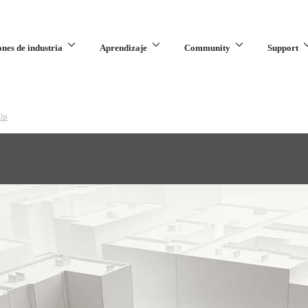
ones de industria
Aprendizaje
Community
Support
Up