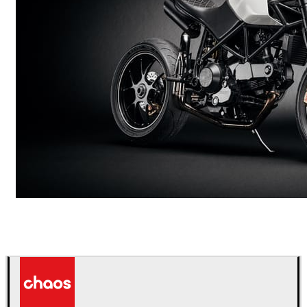
Andreas Fougner Ezelius
Automotriz