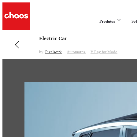
Produtos
Sol
Electric Car
Anterior em Automotriz
Honda Range
by
Pixelwerk
Automotriz
V-Ray for Modo