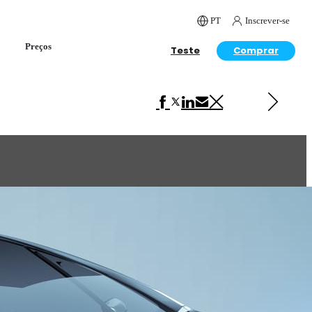
PT
Inscrever-se
Preços
Teste
Comprar
Próximo em Automotriz
Ferrari F430